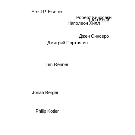
Ernst P. Fischer
Роберт Кийосаки
Шон Кови
Наполеон Хилл
Джен Синсеро
Дмитрий Портнягин
Tim Renner
Jonah Berger
Philip Kotler