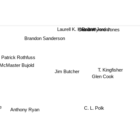
Laurell K. Hamilton
Robert Jordan
Diana Wynne Jones
Brandon Sanderson
Patrick Rothfuss
 McMaster Bujold
T. Kingfisher
Jim Butcher
Glen Cook
C. L. Polk
e
Anthony Ryan