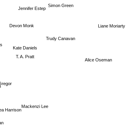
Simon Green
Jennifer Estep
Devon Monk
Liane Moriarty
Trudy Canavan
es
Kate Daniels
T. A. Pratt
Alice Oseman
regor
Mackenzi Lee
Thea Harrison