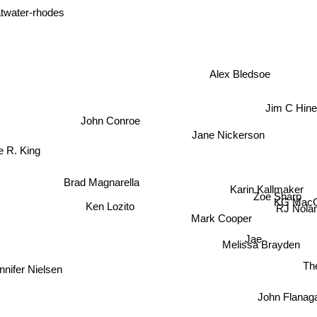
twater-rhodes
Alex Bledsoe
Jim C Hin
John Conroe
Jane Nickerson
e R. King
Brad Magnarella
Karin Kallmaker
Zoe Sharp
KG MacG
Ken Lozito
RJ Nolan
Mark Cooper
Jae
Melissa Brayden
nifer Nielsen
John Flanagan