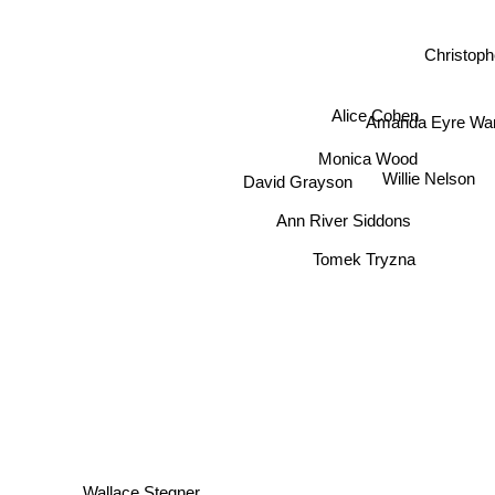
Christoph
Alice Cohen
Amanda Eyre Wa
Monica Wood
David Grayson
Willie Nelson
Ann River Siddons
Tomek Tryzna
Wallace Stegner