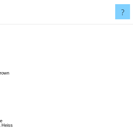
?
Brown
e
 Heiss