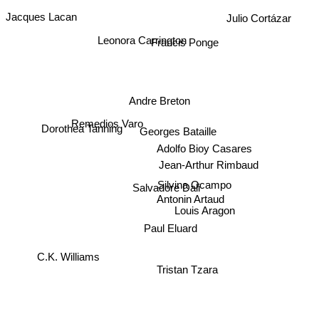
Jacques Lacan
Julio Cortázar
Leonora Carrington
Francis Ponge
Andre Breton
Remedios Varo
Dorothea Tanning
Georges Bataille
Adolfo Bioy Casares
Jean-Arthur Rimbaud
Silvina Ocampo
Salvadore Dali
Antonin Artaud
Louis Aragon
Paul Eluard
C.K. Williams
Tristan Tzara