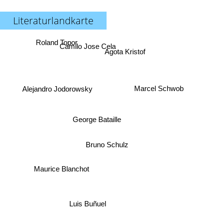
Literaturlandkarte
Roland Topor
Camilo Jose Cela
Agota Kristof
Alejandro Jodorowsky
Marcel Schwob
George Bataille
Bruno Schulz
Maurice Blanchot
Luis Buñuel