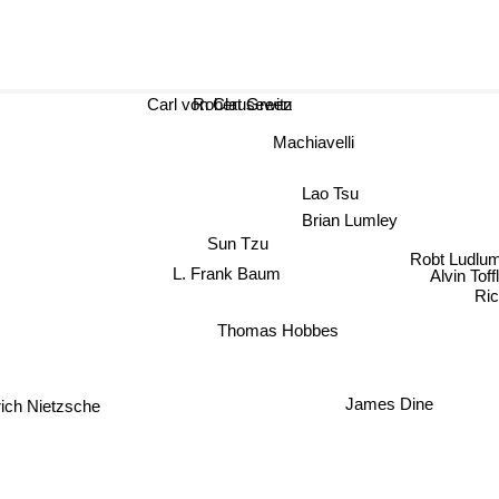
Robert Green
Carl von Clausewitz
Machiavelli
Lao Tsu
Brian Lumley
Sun Tzu
Robt Lu
Alvin Toff
L. Frank Baum
Ric
Thomas Hobbes
drich Nietzsche
James Dine