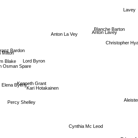
Lavey
Blanche Barton
Anton Lavey
Anton La Vey
Christopher Hya
Franz Bardon
 Milton
Lord Byron
am Blake
in Osman Spare
Kenneth Grant
Elena Byerly
Kari Hotakainen
Aleiste
Percy Shelley
Cynthia Mc Leod