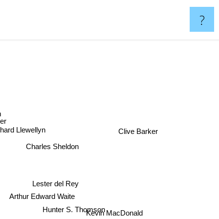
?
dlum
ler
Clive Barker
hard Llewellyn
Charles Sheldon
Lester del Rey
Arthur Edward Waite
Hunter S. Thomson
Kevin MacDonald