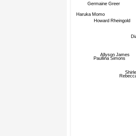
Germaine Greer
Haruka Momo
Howard Rheingold
Di
Allyson James
Paullina Simons
Shirl
Rebecca