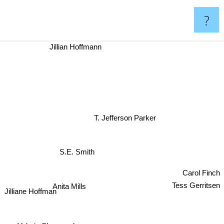
?
Jillian Hoffmann
e
T. Jefferson Parker
S.E. Smith
Carol Finch
Anita Mills
Tess Gerritsen
Jilliane Hoffman