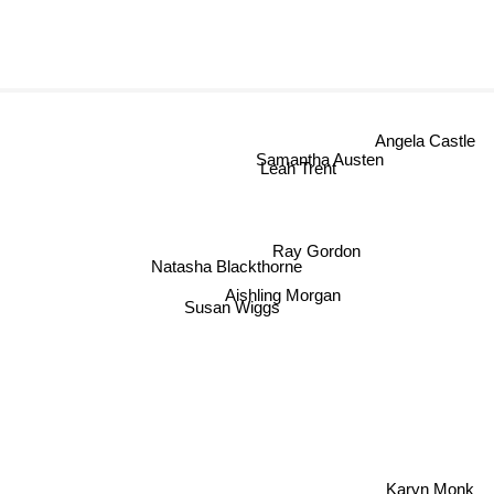
Angela Castl
Samantha Austen
Leah Trent
Ray Gordon
Natasha Blackthorne
Aishling Morgan
Susan Wiggs
Karyn Monk