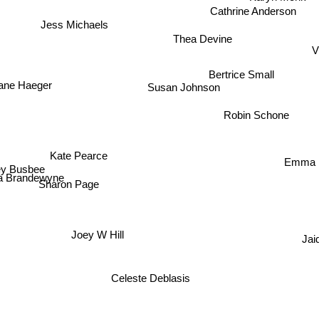
Cathrine Anderson
Jess Michaels
Thea Devine
V
Bertrice Small
Susan Johnson
ane Haeger
Robin Schone
Kate Pearce
Emma H
ey Busbee
 Brandewyne
Sharon Page
Joey W Hill
Jai
Celeste Deblasis