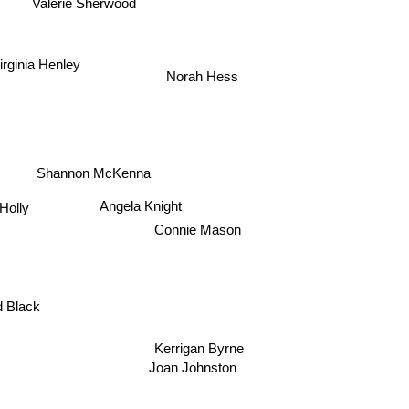
Valerie Sherwood
irginia Henley
Norah Hess
Shannon McKenna
Angela Knight
olly
Connie Mason
d Black
Kerrigan Byrne
Joan Johnston