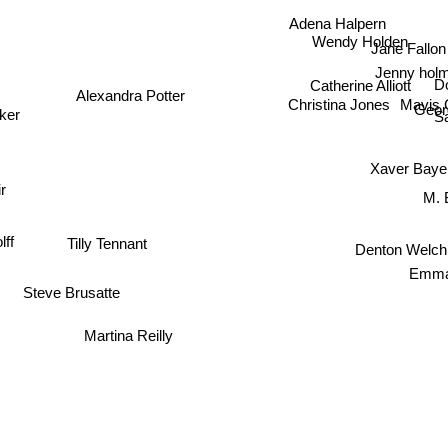
Adena Halpern
Wendy Holden
Jane Fallo
Jenny hol
Catherine Alliott
D
Mavis
Christina Jones
Geor
Alexandra Potter
Sa
lker
Xaver Baye
M. 
r
ff
Denton Welch
Tilly Tennant
Emman
Steve Brusatte
Martina Reilly