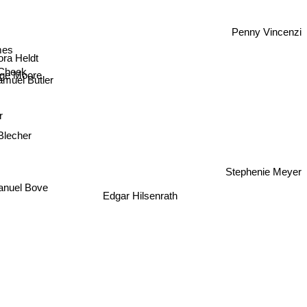
Penny Vincenzi
n
mes
ora Heldt
 Cheek
ge Moore
muel Butler
r
Blecher
Stephenie Meyer
uel Bove
Edgar Hilsenrath