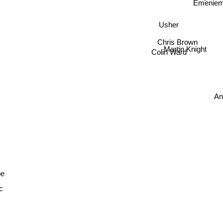
Emenie
Usher
Chris Brown
Martin Knight
Colin Ward
oe
c