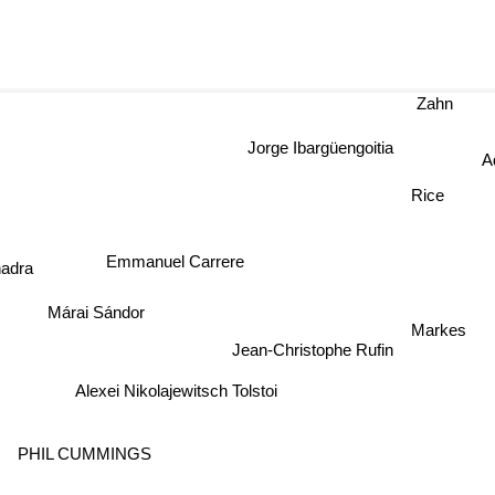
Zahn
Jorge Ibargüengoitia
A
Rice
Emmanuel Carrere
adra
Márai Sándor
Markes
Jean-Christophe Rufin
Alexei Nikolajewitsch Tolstoi
PHIL CUMMINGS