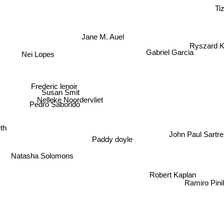
Tiz
Jane M. Auel
Ryszard K
Gabriel Garcia
Nei Lopes
Frederic lenoir
Susan Smit
Nelleke Noordervliet
Pedro Saborido
John Paul Sartr
eth
Paddy doyle
Natasha Solomons
Robert Kaplan
Ramiro Pini