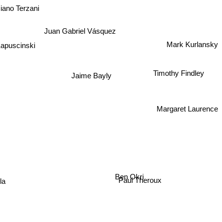
iano Terzani
Mark Kurlansky
Juan Gabriel Vásquez
apuscinski
Timothy Findley
Jaime Bayly
Margaret Laurence
e
Ben Okri
Paul Theroux
lla