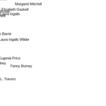
lcott
Margaret Mitchell
Elizabeth Gaskell
ronte
Laura Ingalls
nett
 Barrie
Laura Ingalls Wilder
ugenia Price
y
Fanny Burney
P.L. Travers