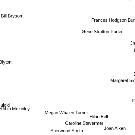
Louisa May A
B
Frances Hodgson Bur
Gene Stratton-Porter
Jm
Blyton
E
Margaret Sidne
ujold
Robin Mckinley
Megan Whalen Turner
Hilari Bell
Caroline Stevermer
Joan Aiken
Sherwood Smith