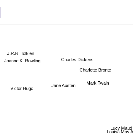
J.R.R. Tolkien
Charles Dickens
Joanne K. Rowling
e
Charlotte Bronte
Mark Twain
Victor Hugo
Jane Austen
Lucy Mau
Bill Bryson