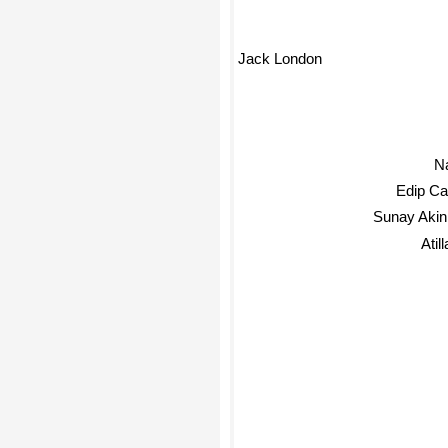
Jack London
N
Edip C
Sunay Akin
Atil