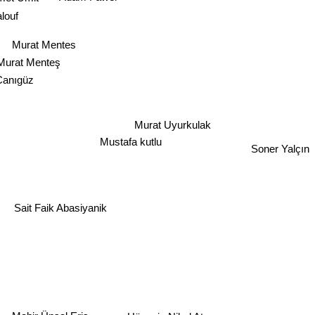
louf
Murat Mentes
Murat Menteş
Canıgüz
Murat Uyurkulak
Mustafa kutlu
Soner Yalçın
Sait Faik Abasiyanik