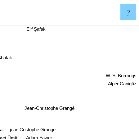
?
Elif Şafak
 Shafak
W. S. Borrougs
Alper Canigüz
Jean-Christophe Grangé
jean Cristophe Grange
fa
Adam Fawer
met Ümit