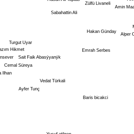
Zülfü Livaneli
Amin Maa
Sabahattin Ali
Hakan Günday
Alper 
Turgut Uyar
azım Hikmet
Emrah Serbes
ansever
Sait Faik Abasýyanýk
Cemal Süreya
la Ilhan
Vedat Türkali
Ayfer Tunç
Baris bicakci
Yusuf atilgan