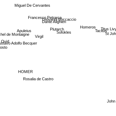
Miguel De Cervantes
Francesco Petrarca
Giovanni Boccaccio
Dante Alighieri
Homeros
Titus Liv
Plutarch
Tacitus
Apuleius
Sofokles
el de Montaigne
St Jo
Virgil
Ovid
ustavo Adolfo Becquer
osto
HOMER
Rosalia de Castro
John 