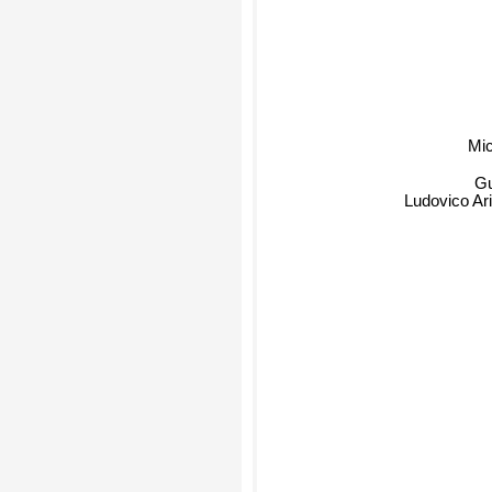
Mich
G
Ludovico Ari