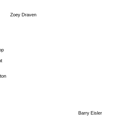
Zoey Draven
op
t
lton
Barry Eisler