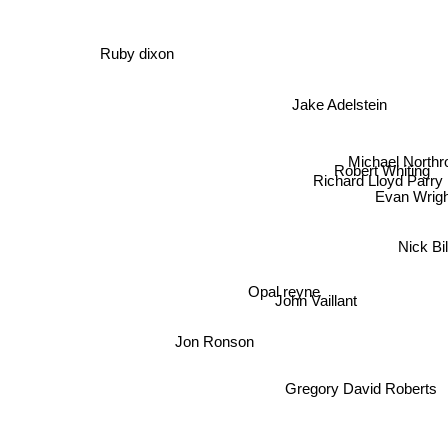
Ruby dixon
Jake Adelstein
Michael Northr
Robert Whiting
Richard Lloyd Parry
Evan Wrigh
Nick Bi
Opal reyne
John Vaillant
Jon Ronson
Gregory David Roberts