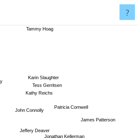
?
Tammy Hoag
Karin Slaughter
ay
Tess Gerritsen
Kathy Reichs
Patricia Cornwell
John Connolly
James Patterson
Jeffery Deaver
Jonathan Kellerman