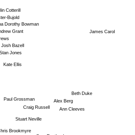
in Cotterill
er-Bujold
a Dorothy Bowman
ndrew Grant
James Carol
drews
Josh Bazell
Stan Jones
Kate Ellis
Beth Duke
Paul Grossman
Alex Berg
Craig Russell
Ann Cleeves
Stuart Neville
hris Brookmyre