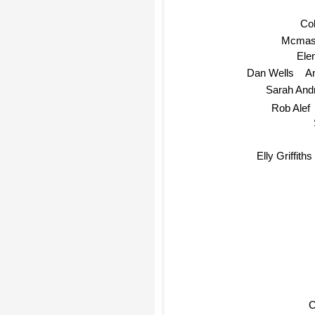
Coll
Mcmast
Elen
A
Dan Wells
Sarah An
Rob Alef
Elly Griffiths
C