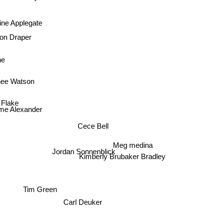
ine Applegate
on Draper
one
ee Watson
 Flake
e Alexander
Cece Bell
Meg medina
Jordan Sonnenblick
Kimberly Brubaker Bradley
Tim Green
Carl Deuker