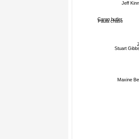
Jeff Kin
Caron butler
Paula chase
Stuart Gibbs
Maxine Be