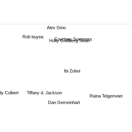
Alex Gino
Rob buyea
Courtney Summers
Holly Goldberg Sloan
Ibi Zoboi
Tiffany d. Jackson
y Colbert
Raina Telgemeier
Dan Gemeinhart