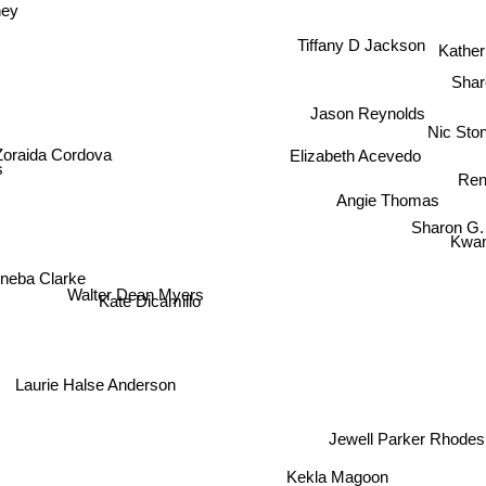
ney
Tiffany D Jackson
Kather
Shar
Jason Reynolds
Nic St
Zoraida Cordova
Elizabeth Acevedo
Ren
Angie Thomas
Sharon G.
Kwam
neba Clarke
Walter Dean Myers
Kate Dicamillo
Laurie Halse Anderson
Jewell Parker Rhodes