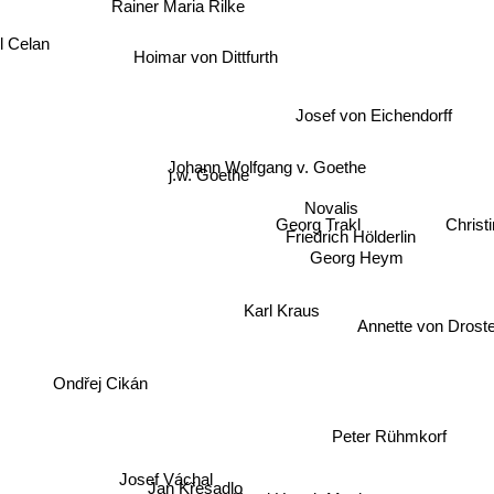
Rainer Maria Rilke
l Celan
Hoimar von Dittfurth
Josef von Eichendorff
Johann Wolfgang v. Goethe
j.w. Goethe
Novalis
Georg Trakl
Christ
Friedrich Hölderlin
Georg Heym
Karl Kraus
Annette von Drost
Ondřej Cikán
Peter Rühmkorf
Josef Váchal
Jan Křesadlo