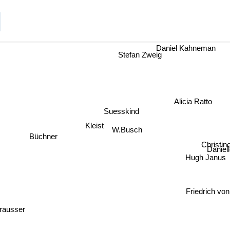
Daniel Kahneman
Stefan Zweig
Alicia Ratto
Suesskind
Kleist
W.Busch
Büchner
Christin
Daniell
Hugh Janus
Friedrich von
rausser