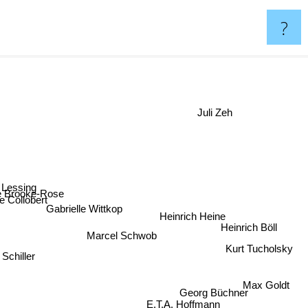
?
Juli Zeh
Lessing
e Brooke-Rose
e Collobert
Heinrich Heine
Gabrielle Wittkop
Heinrich Böll
Marcel Schwob
Kurt Tucholsky
 Schiller
Max Goldt
Georg Büchner
E.T.A. Hoffmann