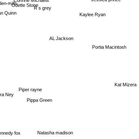
en-mills
Odette Stone
R s grey
n Quinn
Kaylee Ryan
AL Jackson
Portia Macintosh
Kat Mizera
Piper rayne
ra Ney
Pippa Green
nnedy fox
Natasha madison