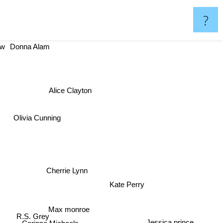
?
Donna Alam
Alice Clayton
Olivia Cunning
Cherrie Lynn
Kate Perry
Max monroe
R.S. Grey
Jessica prince
Corinne Michaels