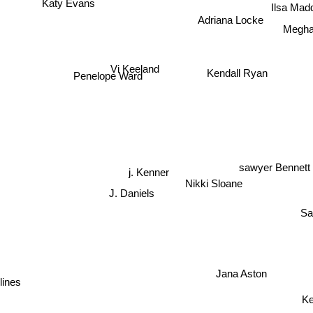
Katy Evans
Ilsa Madd
Adriana Locke
Megha
Vi Keeland
Kendall Ryan
Penelope Ward
sawyer Bennett
j. Kenner
Nikki Sloane
J. Daniels
Sa
Jana Aston
lines
Ke