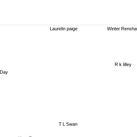
Laurelin paige
Winter Renshaw
R k lilley
 Day
T L Swan