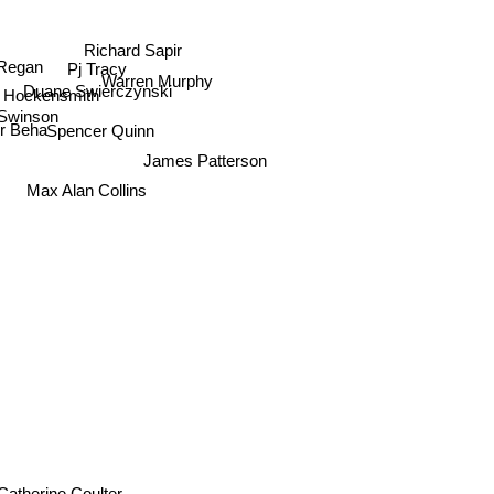
Richard Sapir
Pj Tracy
 Regan
Warren Murphy
Duane Swierczynski
 Hockensmith
Swinson
r Beha
Spencer Quinn
James Patterson
Max Alan Collins
herine Coulter