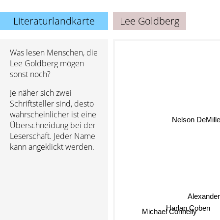
Literaturlandkarte
Lee Goldberg
Was lesen Menschen, die
Lee Goldberg mögen
sonst noch?
Je näher sich zwei
Schriftsteller sind, desto
wahrscheinlicher ist eine
Nelson DeMille
Überschneidung bei der
Leserschaft. Jeder Name
kann angeklickt werden.
Alexande
Harlan Coben
Michael Connelly