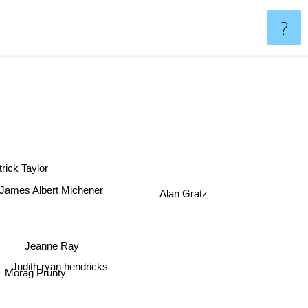
?
trick Taylor
James Albert Michener
Alan Gratz
Jeanne Ray
Judith ryan hendricks
Morag Prunty