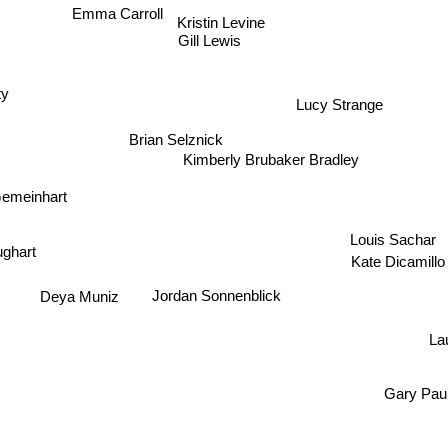
Emma Carroll
Kristin Levine
Gill Lewis
ty
Lucy Strange
Brian Selznick
Kimberly Brubaker Bradley
Gemeinhart
Louis 
ughart
Kate Dicamillo
Deya Muniz
Jordan Sonnenblick
L
Gary P