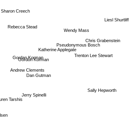
Sharon Creech
Liesl Shurtliff
Rebecca Stead
Wendy Mass
Chris Grabenstein
Pseudonymous Bosch
Trenton Lee Stewart
Gordan Korman
Gordon Korman
Sachar
Andrew Clements
Dan Gutman
Katherine Applegate
Sally Hepworth
Jerry Spinelli
auren Tarshis
aulsen