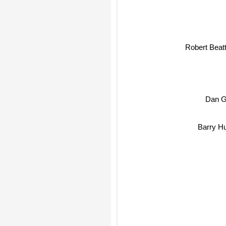
Robert Beat
Dan 
Barry H