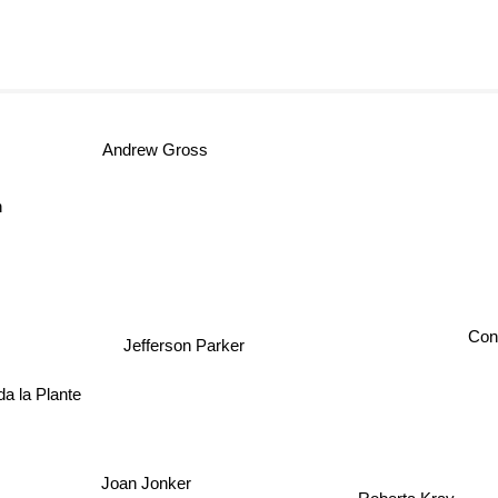
Andrew Gross
n
Conra
Jefferson Parker
nda la Plante
Joan Jonker