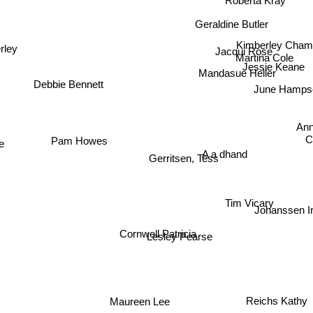
Roberta Kray
Geraldine Butler
Kimberley Cham
Jacqui Rose
rley
Martina Cole
Jessie Keane
Mandasue Heller
Debbie Bennett
June Hamps
An
Pam Howes
C
e
A a dhand
Gerritsen, Tess
Tim Vicary
Johanssen I
Cornwell Patricia
Lesley Pearse
Maureen Lee
Reichs Kathy