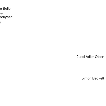
e Bello
tti
 Bouysse
e
Jussi Adler-Olsen
Simon Beckett