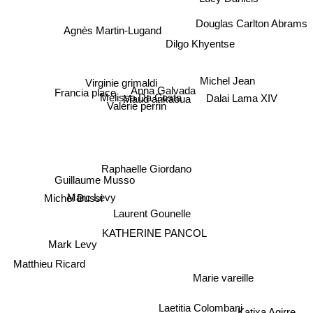
Douglas Carlton Abrams
Agnès Martin-Lugand
Dilgo Khyentse
Michel Jean
Virginie grimaldi
Anna Galvada
Francia place
Maud ankaoua
Melissa Da Costa
Dalai Lama XIV
Valérie perrin
Raphaelle Giordano
Guillaume Musso
Michel Bussi
Marc Levy
Laurent Gounelle
KATHERINE PANCOL
Mark Levy
Matthieu Ricard
Marie vareille
Laetitia Colombani