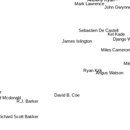
Anthony Ryan
Mark Lawrence
John Gwynn
Sebastien De Castell
Kel Kad
Django W
James Islington
Miles Camero
Mit
Ryan Kirk
Angus Watson
r
David B. Coe
 Mcdonald
R.J. Barker
ichard Scott Bakker