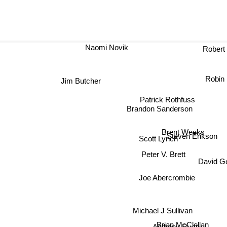
Naomi Novik
Robert 
Robin 
Jim Butcher
Patrick Rothfuss
Brandon Sanderson
Brent Weeks
Steven Erikson
Scott Lynch
Peter V. Brett
David G
Joe Abercrombie
Michael J Sullivan
Brian McClellan