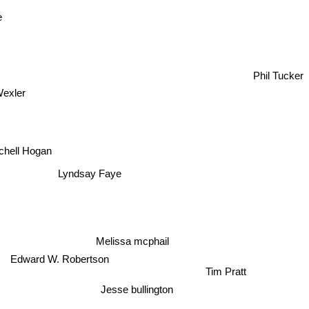
e
Phil Tucker
e
exler
n
chell Hogan
Lyndsay Faye
Melissa mcphail
Edward W. Robertson
Tim Pratt
Jesse bullington