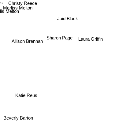
s
Christy Reece
Marliss Melton
is Melton
Jaid Black
Sharon Page
Laura Griffin
Allison Brennan
e
Katie Reus
Beverly Barton