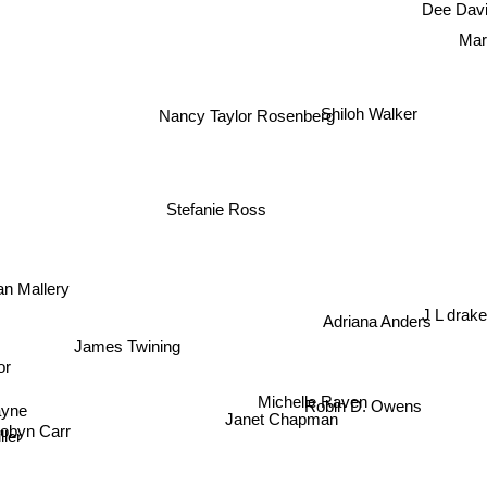
Dee Davi
Marl
Shiloh Walker
Nancy Taylor Rosenberg
Stefanie Ross
n Mallery
J L drak
Adriana Anders
James Twining
r
Michelle Raven
yne
Robin D. Owens
obyn Carr
Janet Chapman
er
ggs