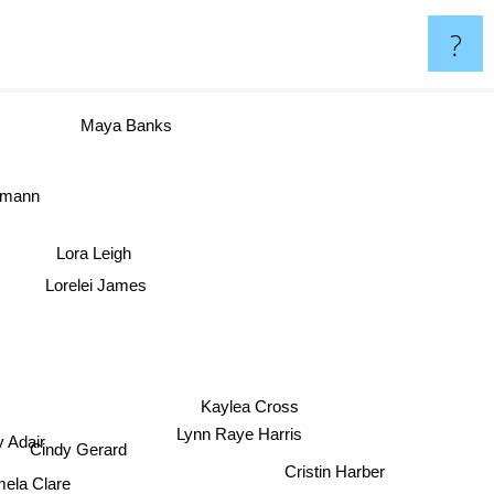
?
Maya Banks
kmann
Lora Leigh
Lorelei James
Kaylea Cross
Lynn Raye Harris
 Adair
Cindy Gerard
Cristin Harber
ela Clare