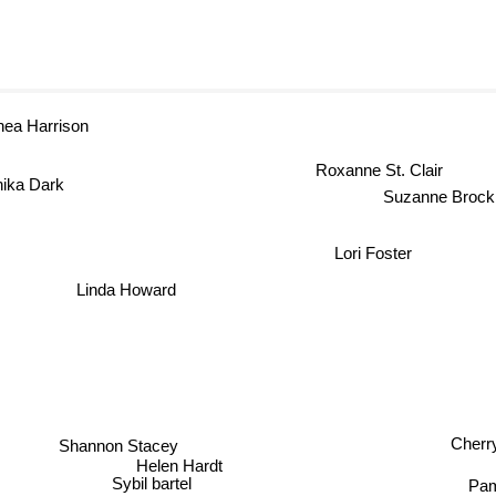
hea Harrison
Roxanne St. Clair
ika Dark
Suzanne Broc
Lori Foster
Linda Howard
Cherry
Shannon Stacey
Helen Hardt
Pam
Sybil bartel