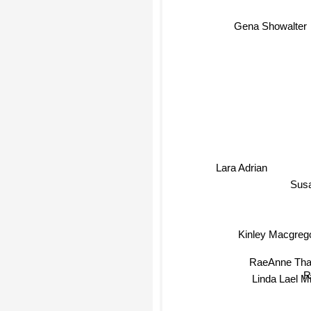
Gena Showalter
Lara Adrian
Susa
Kinley Macgrego
RaeAnne Tha
R
Linda Lael Mill
Susan Wi