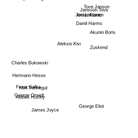
Tove Janson
Jansson Tove
Joel Lehtonen
Ilmari Kianto
Daniil Harms
Akunin Boris
Aleksis Kivi
Zuskend
Charles Bukowski
Hermann Hesse
Kurt Vonnegut
Franz Kafka
George Orwell
Aldous Huxley
George Eliot
James Joyce