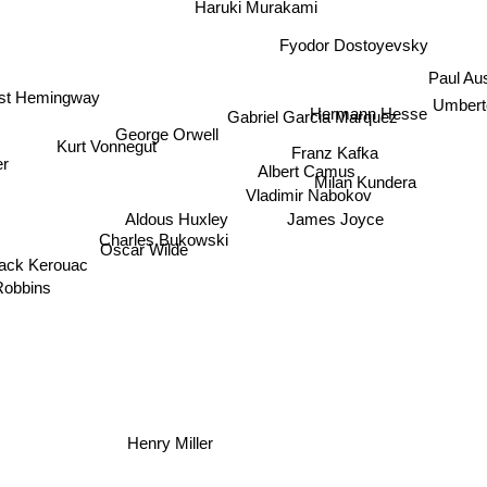
Haruki Murakami
Fyodor Dostoyevsky
st Hemingway
Paul A
Hermann Hesse
Umber
Gabriel Garcia Marquez
George Orwell
Kurt Vonnegut
Franz Kafka
er
Albert Camus
Milan Kundera
Vladimir Nabokov
Aldous Huxley
James Joyce
Charles Bukowski
Oscar Wilde
ack Kerouac
obbins
Henry Miller