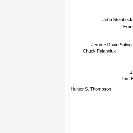
John Steinbeck
Erne
Jerome David Saling
Chuck Palahniuk
J
Tom R
Hunter S. Thompson