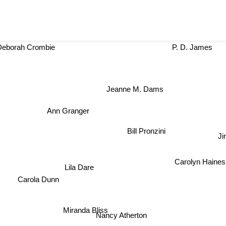
Deborah Crombie
P. D. James
Jeanne M. Dams
Ann Granger
Bill Pronzini
Jim
Carolyn Haines
Lila Dare
Carola Dunn
Miranda Bliss
Nancy Atherton