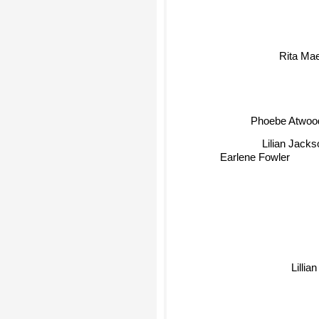
Rita Ma
Phoebe Atwoo
Lilian Jackso
Earlene Fowler
Lillian Bra