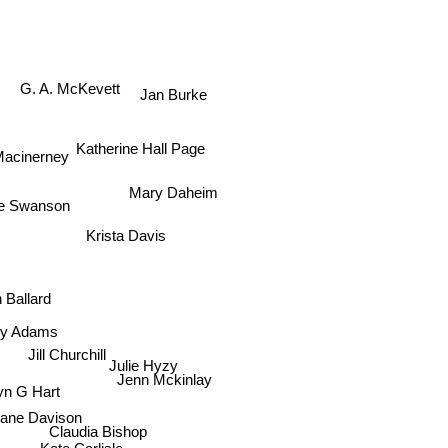
G. A. McKevett
Jan Burke
Katherine Hall Page
 Macinerney
Mary Daheim
se Swanson
Krista Davis
Ballard
lery Adams
Julie Hyzy
Jill Churchill
Jenn Mckinlay
n G Hart
ane Davison
Claudia Bishop