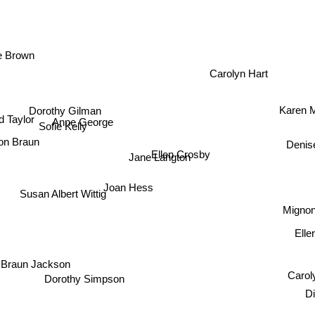
e Brown
Carolyn Hart
Dorothy Gilman
Karen
Sofie Kelly
d Taylor
Anne George
n Braun
Deni
Ellen Crosby
Jane Langton
Susan Albert Wittig
Joan Hess
Mignon 
El
un Jackson
Caroly
Dorothy Simpson
Di