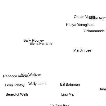
Ocean Vuong
Andre Aci
Hanya Yanagihara
Chimamanda N
Sally Rooney
Elena Ferrante
Min Jin Lee
Meg Wolitzer
Rebecca makkai
Wally Lamb
Elif Batuman
Leon Tolstoy
Jamie
Ling Ma
Benedict Wells
Jia Tolentino