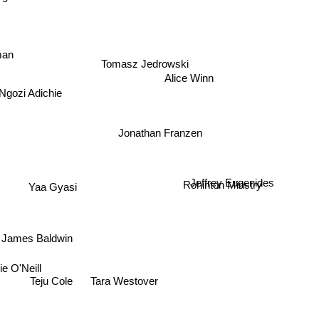
man
Tomasz Jedrowski
Alice Winn
gozi Adichie
Jonathan Franzen
Jeffrey Eugenides
Yaa Gyasi
Rohinton Minstry
James Baldwin
 O'Neill
Teju Cole
Tara Westover