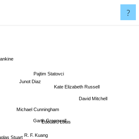
?
 rankine
Pajtim Statovci
Junot Diaz
Kate Elizabeth Russell
David Mitchell
Michael Cunningham
Garth Greenwell
Edouard Louis
R. F. Kuang
las Stuart