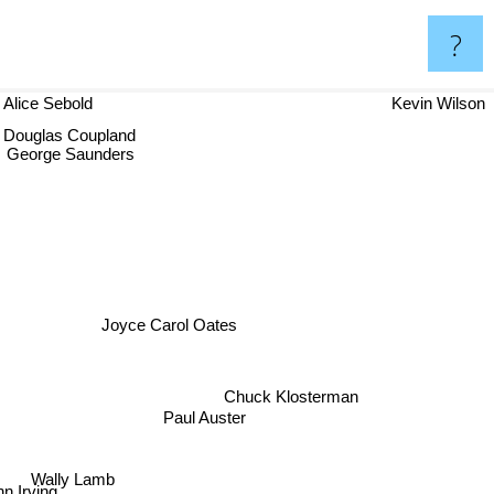
?
lice Sebold
Kevin Wilson
Douglas Coupland
George Saunders
Joyce Carol Oates
Chuck Klosterman
Paul Auster
Bret Easton Ellis
Wally Lamb