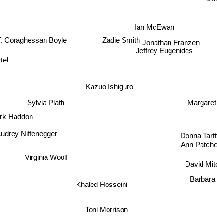
Jo
Ian McEwan
T. Coraghessan Boyle
Zadie Smith
Jonathan Franzen
Jeffrey Eugenides
tel
Kazuo Ishiguro
Sylvia Plath
Margare
rk Haddon
Donna Tartt
Audrey Niffenegger
Ann Patchet
Virginia Woolf
David Mitc
Barbara 
Khaled Hosseini
Toni Morrison