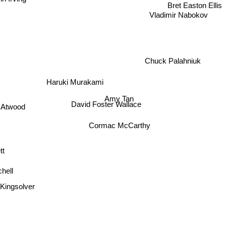
hn Irving
Chuck Palahniuk
Vladimir Nabokov
Haruki Murakami
David Foster Wallace
t Atwood
Cormac McCarthy
Amy Tan
t
hell
Kingsolver