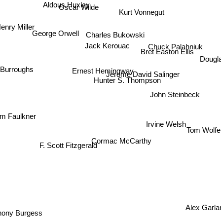
Aldous Huxley
Oscar Wilde
Kurt Vonnegut
enry Miller
Charles Bukowski
George Orwell
Chuck Palahniuk
Jack Kerouac
Bret Easton Ellis
Dougl
Ernest Hemingway
 Burroughs
Jerome David Salinger
Hunter S. Thompson
John Steinbeck
iam Faulkner
Irvine Welsh
Tom Wolf
Cormac McCarthy
F. Scott Fitzgerald
Alex Garla
hony Burgess