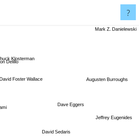
?
Mark Z. Danielewski
huck Klosterman
n Delillo
Augusten Burroughs
David Foster Wallace
Dave Eggers
ami
Jeffrey Eugenides
David Sedaris