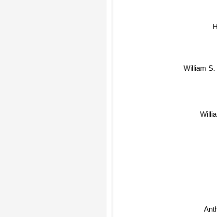
H
William S.
Will
Ant