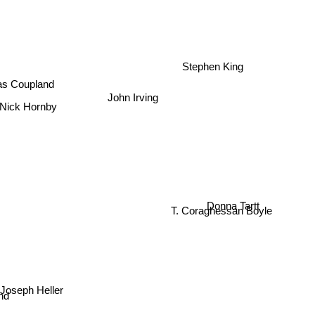
Stephen King
as Coupland
John Irving
Nick Hornby
e
Donna Tartt
T. Coraghessan Boyle
Joseph Heller
nd