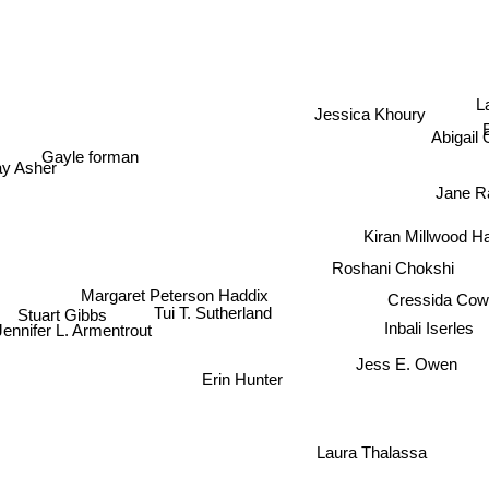
La
Jessica Khoury
Abigail G
Gayle forman
y Asher
Jane R
Kiran Millwood
Roshani Chokshi
Margaret Peterson Haddix
Cressida Cowell
Stuart Gibbs
Tui T. Sutherland
Inbali Iserles
Jennifer L. Armentrout
Jess E. Owen
Erin Hunter
Laura Thalassa