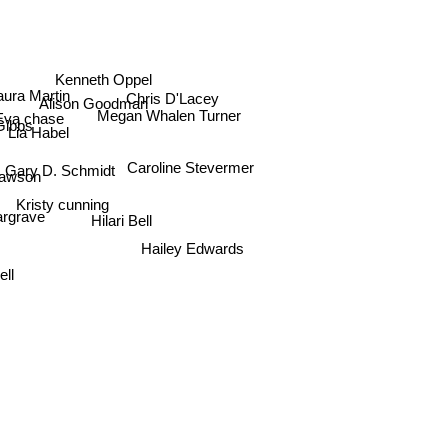
Kenneth Oppel
ura Martin
Chris D'Lacey
Alison Goodman
Eva chase
Megan Whalen Turner
ibbs
Lia Habel
Gary D. Schmidt
Caroline Stevermer
awson
Kristy cunning
 Hargrave
Hilari Bell
Hailey Edwards