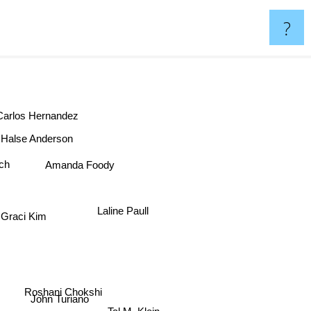
?
Carlos Hernandez
e Halse Anderson
ch
Amanda Foody
Laline Paull
Graci Kim
Roshani Chokshi
John Turiano
Tal M. Klein