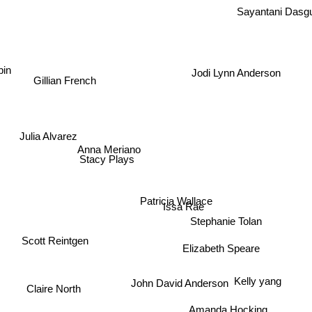
Sayantani Dasg
Jodi Lynn Anderson
pin
Gillian French
Julia Alvarez
Anna Meriano
Stacy Plays
Patricia Wallace
Issa Rae
Stephanie Tolan
Scott Reintgen
Elizabeth Speare
Kelly yang
John David Anderson
Claire North
Amanda Hocking