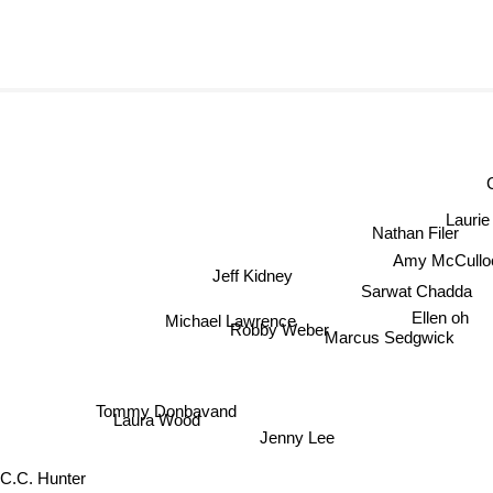
Lauri
Nathan Filer
Amy McCullo
Jeff Kidney
Sarwat Chadda
Michael Lawrence
Ellen oh
Robby Weber
Marcus Sedgwick
Tommy Donbavand
Laura Wood
Jenny Lee
.C. Hunter