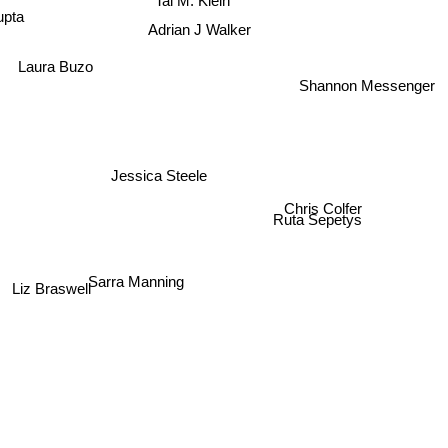
upta
Adrian J Walker
Laura Buzo
Shannon Messenger
Chris Colfer
Jessica Steele
Ruta Sepetys
Sarra Manning
Liz Braswell