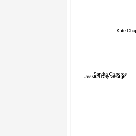
Kate Cho
Sandra Cisneros
Jessica Day George