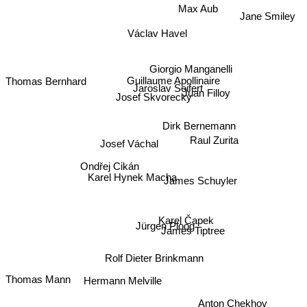
Max Aub
Jane Smiley
Václav Havel
Giorgio Manganelli
Guillaume Apollinaire
Thomas Bernhard
Juan Filloy
Jaroslav Seifert
Josef Skvorecky
Dirk Bernemann
Raul Zurita
Josef Váchal
Ondřej Cikán
Karel Hynek Macha
James Schuyler
Karel Čapek
Jürgen Ploog
James Tiptree
Rolf Dieter Brinkmann
Thomas Mann
Hermann Melville
Anton Chekhov