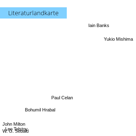
Literaturlandkarte
Iain Banks
Yukio Mishima
Paul Celan
Bohumil Hrabal
John Milton
Leo Tolstoy
W. G. Sebald