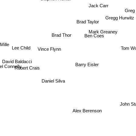
Jack Carr
Greg 
Gregg Hurwitz
Brad Taylor
Mark Greaney
Brad Thor
Ben Coes
Mille
Lee Child
Tom W
Vince Flynn
David Baldacci
Barry Eisler
l Connelly
Robert Crais
Daniel Silva
John St
Alex Berenson