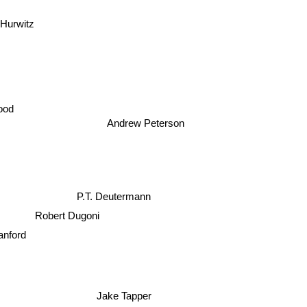
Hurwitz
ood
Andrew Peterson
P.T. Deutermann
Robert Dugoni
anford
Jake Tapper