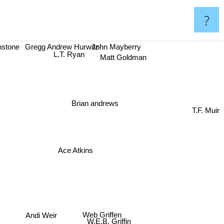
?
nstone
Gregg Andrew Hurwitz
John Mayberry
L.T. Ryan
Matt Goldman
Brian andrews
T.F. Muir
Ace Atkins
Web Griffen
Andi Weir
W.E.B. Griffin