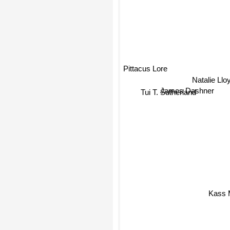
Natalie Lloy
Pittacus Lore
Tui T. Sutherland
James Dashner
Kass