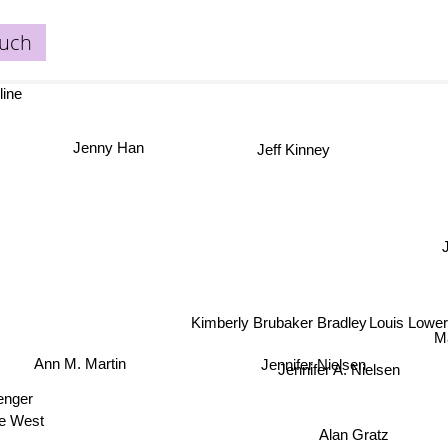
puch
line
Jeff Kinney
Jenny Han
J
Louis Lowery
Kimberly Brubaker Bradley
M
Ann M. Martin
Jennifer Nielsen
Jennifer A. Nielsen
enger
e West
Alan Gratz