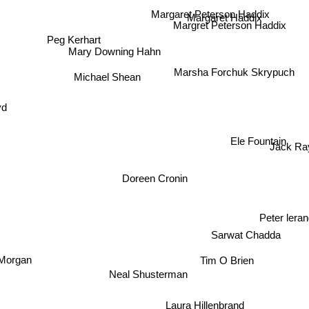
Margaret Peterson Haddix
Margaret Haddix
Peg Kerhart
Margret Peterson Haddix
Mary Downing Hahn
Marsha Forchuk Skrypuch
Michael Shean
d
Ele Fountain
Jack R
Doreen Cronin
Peter lera
Sarwat Chadda
Tim O Brien
 Morgan
Neal Shusterman
Laura Hillenbrand