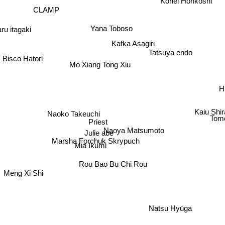
Kohei Horikoshi
CLAMP
Yana Toboso
ru itagaki
Kafka Asagiri
Tatsuya endo
Bisco Hatori
Mo Xiang Tong Xiu
H
Kaiu Shir
Naoko Takeuchi
Tomo
Priest
Naoya Matsumoto
Julie abe
Marsha Forchuk Skrypuch
Mia Ikumi
Rou Bao Bu Chi Rou
Meng Xi Shi
Natsu Hyūga