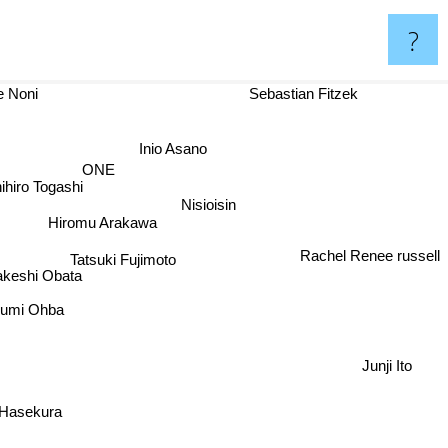
?
 Noni
Sebastian Fitzek
Inio Asano
ONE
hiro Togashi
Nisioisin
Hiromu Arakawa
Tatsuki Fujimoto
Rachel Renee russell
akeshi Obata
gumi Ohba
Junji Ito
 Hasekura