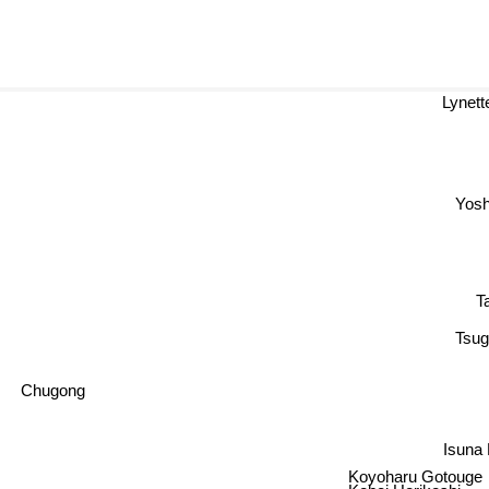
Lynette
Yoshi
T
Tsu
Chugong
Isuna
Koyoharu Gotouge